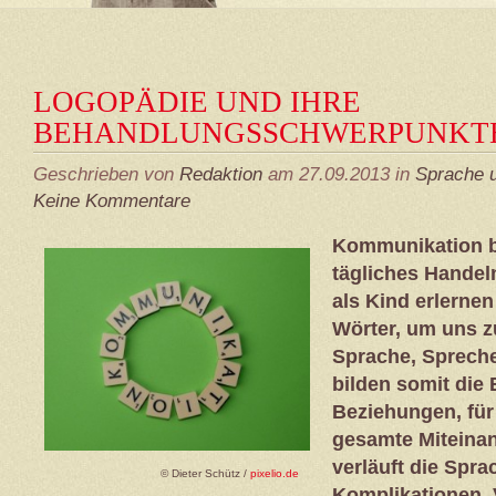
LOGOPÄDIE UND IHRE
BEHANDLUNGSSCHWERPUNKT
Geschrieben von
Redaktion
am 27.09.2013 in
Sprache 
Keine Kommentare
Kommunikation b
tägliches Handel
als Kind erlernen
Wörter, um uns z
Sprache, Spreche
bilden somit die 
Beziehungen, für
gesamte Miteinan
verläuft die Spr
© Dieter Schütz /
pixelio.de
Komplikationen. 