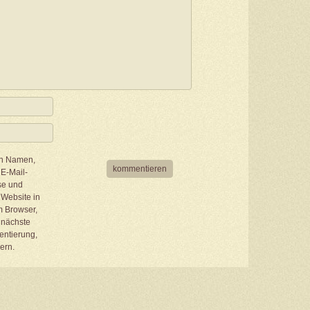
n Namen,
E-Mail-
se und
Website in
 Browser,
e nächste
ntierung,
ern.