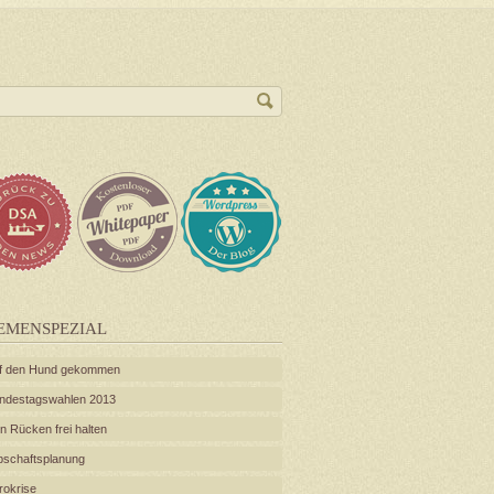
EMENSPEZIAL
f den Hund gekommen
ndestagswahlen 2013
n Rücken frei halten
bschaftsplanung
rokrise