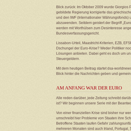
Blick zurück: Im Oktober 2009 wurde Giorgios 
gebildete Regierung korrigierte das griechisc
und den IWF (Internationaler Währungsfonds) um
abzuwenden. Seitdem geistert der Begriff „Eur
werden mit Worthülsen zum Desinteresse angele
Bundesverfassungsgericht.
Lissabon-Urteil, Maastricht-Kriterien, EZB, EF
Dschungel der Euro-Krise? Weder Politiker no
Lösungen anbieten. Dabei geht es doch um un
Steuergeldern.
Mit dem heutigen Beitrag startet dsa-worldne
Blick hinter die Nachrichten geben und gemein
AM ANFANG WAR DER EURO
Alle reden darüber, jede Zeitung schreibt darü
ist? Wir beginnen unsere Serie mit der Beantwo
Von einer finanziellen Krise sind bisher nur we
umschreibt hier Probleme von Staaten ihre S
Betroffene Staaten laufen Gefahr zahlungsunfähi
mehreren Monaten sind auch Irland, Portugal,