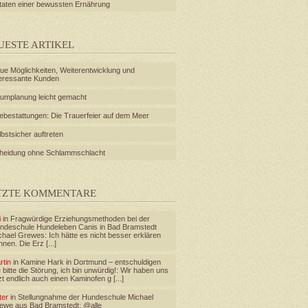
taten einer bewussten Ernährung
UESTE ARTIKEL
ue Möglichkeiten, Weiterentwicklung und
teressante Kunden
umplanung leicht gemacht
ebestattungen: Die Trauerfeier auf dem Meer
lbstsicher auftreten
heidung ohne Schlammschlacht
TZTE KOMMENTARE
i
in
Fragwürdige Erziehungsmethoden bei der
ndeschule Hundeleben Canis in Bad Bramstedt
chael Grewes
: Ich hätte es nicht besser erklären
nen. Die Erz [...]
rtin
in
Kamine Hark in Dortmund – entschuldigen
 bitte die Störung, ich bin unwürdig!
: Wir haben uns
zt endlich auch einen Kaminofen g [...]
ter
in
Stellungnahme der Hundeschule Michael
ewe aus Bad Bramstedt
: @alle