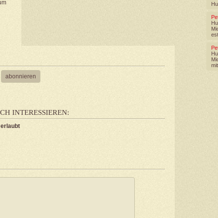
rum
Hu
Pe
Hu
Mi
est
Pe
Hu
Mi
mit
CH INTERESSIEREN:
 erlaubt