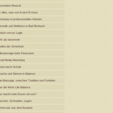
szination Musical
r alles, was von A nach B muss
rtenbau in professionellen Händen
smetik und Wellness in Bad Birnbach
dizin versus Logik
hr als besenrein
ellen der Schönheit
lbstanzeige beim Finanzamt
cial Media Marketing
zial macht Schule
rache und Stimme in Balance
ai-Massage: zwischen Tradition und Funktion
er die Work-Life-Balance
s macht mein Essen mit uns?
schen, Schneiden, Legen
hnersatz aus dem Ausland