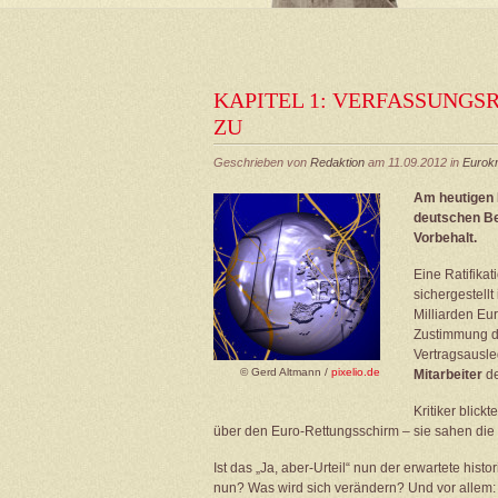
KAPITEL 1: VERFASSUNG
ZU
Geschrieben von
Redaktion
am 11.09.2012 in
Eurokr
Am heutigen 
deutschen Bei
Vorbehalt.
Eine Ratifika
sichergestellt
Milliarden Eu
Zustimmung d
Vertragsausleg
© Gerd Altmann /
pixelio.de
Mitarbeiter
de
Kritiker blic
über den Euro-Rettungsschirm – sie sahen die K
Ist das „Ja, aber-Urteil“ nun der erwartete hist
nun? Was wird sich verändern? Und vor allem: 