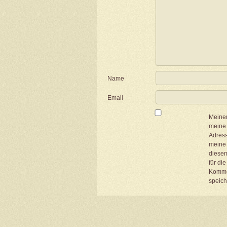
Name
Email
Meine
meine 
Adres
meine 
diesem
für di
Komme
speich