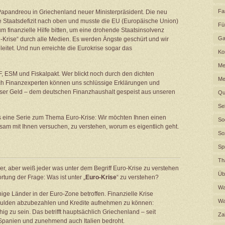
Fa
Papandreou in Griechenland neuer Ministerpräsident. Die neu
he Staatsdefizit nach oben und musste die EU (Europäische Union)
Fü
 finanzielle Hilfe bitten, um eine drohende Staatsinsolvenz
Ga
o-Krise“ durch alle Medien. Es werden Ängste geschürt und wir
itet. Und nun erreichte die Eurokrise sogar das
Ko
Me
SF, ESM und Fiskalpakt. Wer blickt noch durch den dichten
Me
ch Finanzexperten können uns schlüssige Erklärungen und
ser Geld – dem deutschen Finanzhaushalt gespeist aus unseren
Qu
Se
ws eine Serie zum Thema Euro-Krise: Wir möchten Ihnen einen
So
sam mit Ihnen versuchen, zu verstehen, worum es eigentlich geht.
So
Sp
Th
ber, aber weiß jeder was unter dem Begriff Euro-Krise zu verstehen
Üb
rtung der Frage: Was ist unter „
Euro-Krise
“ zu verstehen?
Wa
nige Länder in der Euro-Zone betroffen. Finanzielle Krise
Wa
chulden abzubezahlen und Kredite aufnehmen zu können:
g zu sein. Das betrifft hauptsächlich Griechenland – seit
Za
 Spanien und zunehmend auch Italien bedroht.