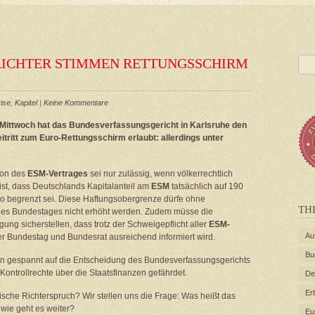
SRICHTER STIMMEN RETTUNGSSCHIRM
ise
,
Kapitel
|
Keine Kommentare
Mittwoch hat das Bundesverfassungsgericht in Karlsruhe den
tritt zum Euro-Rettungsschirm erlaubt: allerdings unter
tion des
ESM-Vertrages
sei nur zulässig, wenn völkerrechtlich
 ist, dass Deutschlands Kapitalanteil am
ESM
tatsächlich auf 190
ro begrenzt sei. Diese Haftungsobergrenze dürfe ohne
TH
es Bundestages nicht erhöht werden. Zudem müsse die
ung sicherstellen, dass trotz der Schweigepflicht aller
ESM-
Au
r Bundestag und Bundesrat ausreichend informiert wird.
Bu
kten gespannt auf die Entscheidung des Bundesverfassungsgerichts
ontrollrechte über die Staatsfinanzen gefährdet.
De
Er
orische Richterspruch? Wir stellen uns die Frage: Was heißt das
wie geht es weiter?
Eu