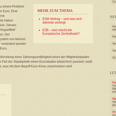
Zu
zu einem Problem
MEHR ZUM THEMA
er Euro. Eine
ame
NE
ESM Vertrag – und was sich
üche haben
dahinter verbirgt
ion. Dieses
Ne
ingseffekt“
in
EZB – was macht die
Europäische Zentralbank?
ben. Der
Ra
System von kleinen
 verändert werden
Se
 Euro.
Se
fürchtung einer Zahlungsunfähigkeit eines der Mitgliedsstaaten
Sc
Fall der Staatspleite eines Eurostaates tatsächlich passiert, weiß
, was mit dem Begriff Euro-Krise umschrieben wird.
LE
Ka
Hu
Mi
kön
Ma
Sie
jet
Pe
Gr