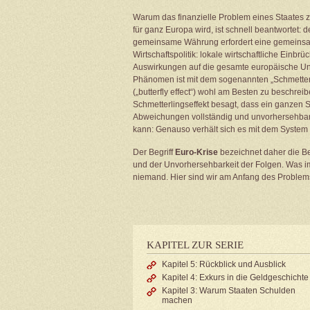
Warum das finanzielle Problem eines Staates 
für ganz Europa wird, ist schnell beantwortet: d
gemeinsame Währung erfordert eine gemeins
Wirtschaftspolitik: lokale wirtschaftliche Einbr
Auswirkungen auf die gesamte europäische Un
Phänomen ist mit dem sogenannten „Schmetterl
(„butterfly effect“) wohl am Besten zu beschrei
Schmetterlingseffekt besagt, dass ein ganzen 
Abweichungen vollständig und unvorhersehbar
kann: Genauso verhält sich es mit dem System
Der Begriff
Euro-Krise
bezeichnet daher die Be
und der Unvorhersehbarkeit der Folgen. Was im 
niemand. Hier sind wir am Anfang des Problems
KAPITEL ZUR SERIE
Kapitel 5: Rückblick und Ausblick
Kapitel 4: Exkurs in die Geldgeschichte
Kapitel 3: Warum Staaten Schulden
machen