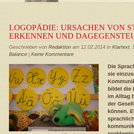
LOGOPÄDIE: URSACHEN VON 
ERKENNEN UND DAGEGENSTE
Geschrieben von
Redaktion
am 12.02.2014 in
Klartext
,
Balance
|
Keine Kommentare
Die Sprach
sie einzu
Kommunika
bildet die
im Alltag 
der Gesel
können. E
sprachlic
kommunik
problemlo